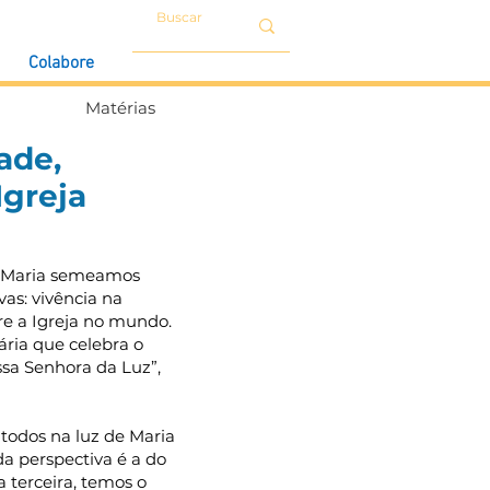
Colabore
Matérias
ade,
Igreja
e Maria semeamos
vas: vivência na
re a Igreja no mundo.
ria que celebra o
ssa Senhora da Luz”,
 todos na luz de Maria
a perspectiva é a do
 terceira, temos o