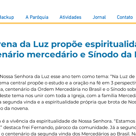
 Backup
A Paróquia
Atividades
Jornal
Contato
ena da Luz propõe espiritualid
nário mercedário e Sínodo da 
 Nossa Senhora da Luz esse ano tem como tema: “Na Luz d
tema central propõe o estudo e a oração na fé em 3 perspecti
na, centenário da Ordem Mercedária no Brasil e o Sínodo sob
ste tema nos unir com toda a Igreja, com a família Mercedá
a segunda vinda e a espiritualidade própria que brota de No
o da novena.
 é a vivência da espiritualidade de Nossa Senhora. “Estamos
,” destaca frei Fernando, pároco da comunidade. Já a segund
 centenário da segunda vinda dos Mercedários ao Brasil. Na