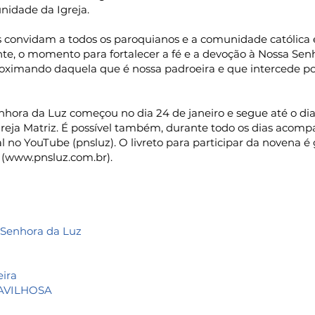
nidade da Igreja.
 convidam a todos os paroquianos e a comunidade católica e
te, o momento para fortalecer a fé e a devoção à Nossa Sen
oximando daquela que é nossa padroeira e que intercede por
hora da Luz começou no dia 24 de janeiro e segue até o dia 
greja Matriz. É possível também, durante todo os dias acomp
l no YouTube (pnsluz)
. O livreto para participar da novena é
 (www.pnsluz.com.br).
a Senhora da Luz
eira
AVILHOSA