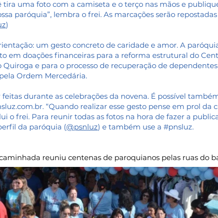
ê tira uma foto com a camiseta e o terço nas mãos e publiqu
ssa paróquia”, lembra o frei. As marcações serão repostadas 
uz
)
ientação: um gesto concreto de caridade e amor. A paróqui
eito em doações financeiras para a reforma estrutural do Ce
o Quiroga e para o processo de recuperação de dependente
pela Ordem Mercedária.
feitas durante as celebrações da novena. É possível també
luz.com.br
. “Quando realizar esse gesto pense em prol da
ui o frei. Para reunir todas as fotos na hora de fazer a publ
erfil da paróquia (
@psnluz
) e também use a #pnsluz.
 caminhada reuniu centenas de paroquianos pelas ruas do ba