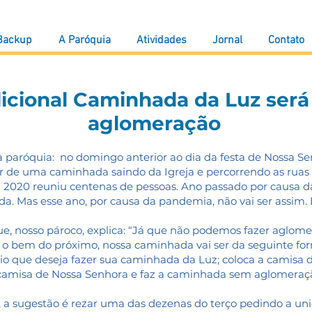
 Backup
A Paróquia
Atividades
Jornal
Contato
icional Caminhada da Luz ser
aglomeração
a paróquia: no domingo anterior ao dia da festa de Nossa S
 de uma caminhada saindo da Igreja e percorrendo as ruas d
2020 reuniu centenas de pessoas. Ano passado por causa 
da. Mas esse ano, por causa da pandemia, não vai ser assim. 
e, nosso pároco, explica: “Já que não podemos fazer aglome
o bem do próximo, nossa caminhada vai ser da seguinte fo
ário que deseja fazer sua caminhada da Luz; coloca a camisa
amisa de Nossa Senhora e faz a caminhada sem aglomeração
a sugestão é rezar uma das dezenas do terço pedindo a uni