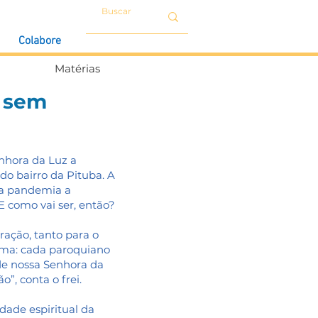
Colabore
Matérias
á sem
enhora da Luz a
o bairro da Pituba. A
da pandemia a
E como vai ser, então?
ração, tanto para o
rma: cada paroquiano
 de nossa Senhora da
”, conta o frei.
dade espiritual da