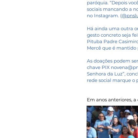
paróquia. “Depois voc
sociais mancando a no
no Instagram. (
@pnsl
Há ainda uma outra or
gesto concreto seja f
Pituba Padre Casimir
Mercê que é mantido 
As doações podem ser 
chave PIX
novena@pns
Senhora da Luz”, concl
rede social marque o p
Em anos anteriores, a